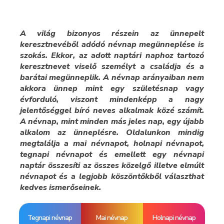
A világ bizonyos részein az ünnepelt
keresztnevéből adódó névnap megünneplése is
szokás. Ekkor, az adott naptári naphoz tartozó
keresztnevet viselő személyt a családja és a
barátai megünneplik. A névnap arányaiban nem
akkora ünnep mint egy születésnap vagy
évforduló, viszont mindenképp a nagy
jelentőséggel bíró neves alkalmak közé számít.
A névnap, mint minden más jeles nap, egy újabb
alkalom az ünneplésre. Oldalunkon mindig
megtalálja a mai névnapot, holnapi névnapot,
tegnapi névnapot és emellett egy névnapi
naptár összesíti az összes közelgő illetve elmúlt
névnapot és a legjobb köszöntőkből választhat
kedves ismerőseinek.
Tegnapi névnap
Mai névnap
Holnapi névnap