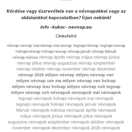
Kérdése vagy észrevétele van a névnapokkal vagy az
oldalunkkal kapcsolatban? Írjon nekünk!
info -kukac- nevnap.eu
Címkefelhő
névnap
nevnap
mai névnap
mai nevnap
tegnapi névnap
tegnapi nevnap
holnapi névnap
holnapi nevnap
névnap január
névnap február
névnap április
névnap május
névnap június
névnap március
névnap július
névnap augusztus
névnap szeptember
névnap október
névnap november
névnap december
névnap 2026
milyen névnap
milyen névnap van
milyen névnap van ma
milyen névnap van holnap
milyen névnap lesz holnap
milyen névnap volt tegnap
milyen névnap volt
névnapok
nevnapok
mai névnapok
tegnapi névnapok
holnapi névnapok
mai nevnapok
tegnapi nevnapok
holnapi nevnapok
január névnapok
február névnapok
március névnapok
április névnapok
május névnapok
június névnapok
július névnapok
augusztus névnapok
szeptember névnapok
október névnapok
november névnapok
december névnapok
2026 névnapok