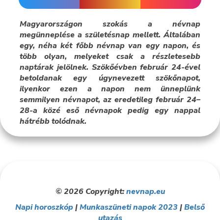
Magyarországon szokás a névnap
megünneplése a születésnap mellett. Általában
egy, néha két főbb névnap van egy napon, és
több olyan, melyeket csak a részletesebb
naptárak jelölnek. Szökőévben február 24-ével
betoldanak egy úgynevezett szökőnapot,
ilyenkor ezen a napon nem ünneplünk
semmilyen névnapot, az eredetileg február 24–
28-a közé eső névnapok pedig egy nappal
hátrébb tolódnak.
© 2026 Copyright:
nevnap.eu
Napi horoszkóp
|
Munkaszüneti napok 2023
|
Belső
utazás