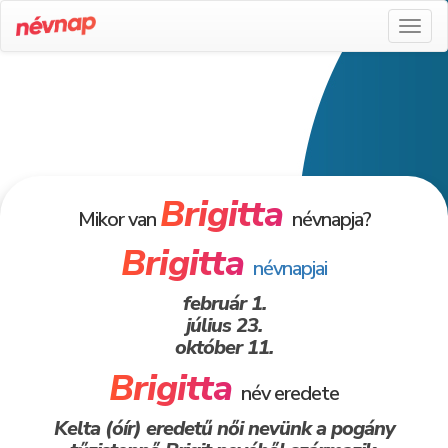
Toggl
naviga
Brigitta
Mikor van
névnapja?
Brigitta
névnapjai
február 1.
július 23.
október 11.
Brigitta
név eredete
Kelta (óír) eredetű női nevünk a pogány