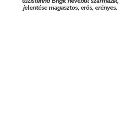
tűzistennő Brigit nevéből származik,
jelentése magasztos, erős, erényes.