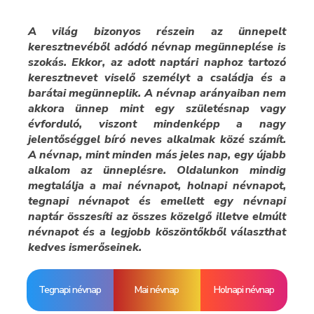
A világ bizonyos részein az ünnepelt
keresztnevéből adódó névnap megünneplése is
szokás. Ekkor, az adott naptári naphoz tartozó
keresztnevet viselő személyt a családja és a
barátai megünneplik. A névnap arányaiban nem
akkora ünnep mint egy születésnap vagy
évforduló, viszont mindenképp a nagy
jelentőséggel bíró neves alkalmak közé számít.
A névnap, mint minden más jeles nap, egy újabb
alkalom az ünneplésre. Oldalunkon mindig
megtalálja a mai névnapot, holnapi névnapot,
tegnapi névnapot és emellett egy névnapi
naptár összesíti az összes közelgő illetve elmúlt
névnapot és a legjobb köszöntőkből választhat
kedves ismerőseinek.
Tegnapi névnap
Mai névnap
Holnapi névnap