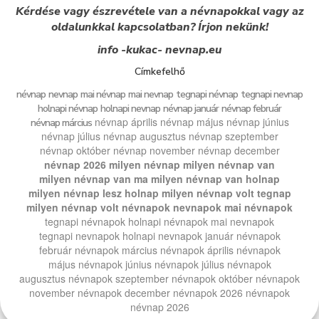
Kérdése vagy észrevétele van a névnapokkal vagy az
oldalunkkal kapcsolatban? Írjon nekünk!
info -kukac- nevnap.eu
Címkefelhő
névnap
nevnap
mai névnap
mai nevnap
tegnapi névnap
tegnapi nevnap
holnapi névnap
holnapi nevnap
névnap január
névnap február
névnap április
névnap május
névnap június
névnap március
névnap július
névnap augusztus
névnap szeptember
névnap október
névnap november
névnap december
névnap 2026
milyen névnap
milyen névnap van
milyen névnap van ma
milyen névnap van holnap
milyen névnap lesz holnap
milyen névnap volt tegnap
milyen névnap volt
névnapok
nevnapok
mai névnapok
tegnapi névnapok
holnapi névnapok
mai nevnapok
tegnapi nevnapok
holnapi nevnapok
január névnapok
február névnapok
március névnapok
április névnapok
május névnapok
június névnapok
július névnapok
augusztus névnapok
szeptember névnapok
október névnapok
november névnapok
december névnapok
2026 névnapok
névnap 2026