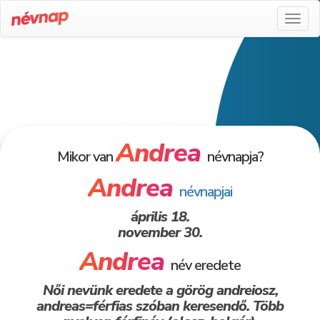
Toggl
naviga
Andrea
Mikor van
névnapja?
Andrea
névnapjai
április 18.
november 30.
Andrea
név eredete
Női nevünk eredete a görög andreiosz,
andreas=férfias szóban keresendő. Több