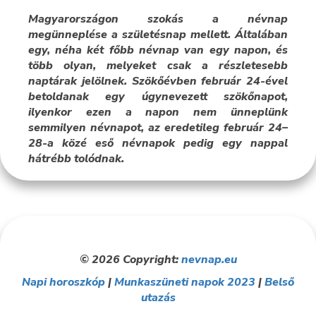
Magyarországon szokás a névnap
megünneplése a születésnap mellett. Általában
egy, néha két főbb névnap van egy napon, és
több olyan, melyeket csak a részletesebb
naptárak jelölnek. Szökőévben február 24-ével
betoldanak egy úgynevezett szökőnapot,
ilyenkor ezen a napon nem ünneplünk
semmilyen névnapot, az eredetileg február 24–
28-a közé eső névnapok pedig egy nappal
hátrébb tolódnak.
© 2026 Copyright:
nevnap.eu
Napi horoszkóp
|
Munkaszüneti napok 2023
|
Belső
utazás