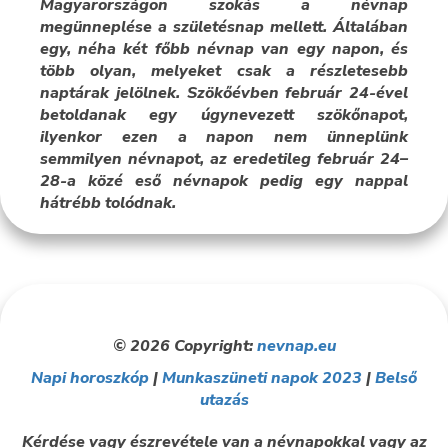
Magyarországon szokás a névnap
megünneplése a születésnap mellett. Általában
egy, néha két főbb névnap van egy napon, és
több olyan, melyeket csak a részletesebb
naptárak jelölnek. Szökőévben február 24-ével
betoldanak egy úgynevezett szökőnapot,
ilyenkor ezen a napon nem ünneplünk
semmilyen névnapot, az eredetileg február 24–
28-a közé eső névnapok pedig egy nappal
hátrébb tolódnak.
© 2026 Copyright:
nevnap.eu
Napi horoszkóp
|
Munkaszüneti napok 2023
|
Belső
utazás
Kérdése vagy észrevétele van a névnapokkal vagy az