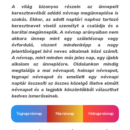
A világ bizonyos részein az ünnepelt
keresztnevéből adódó névnap megünneplése is
szokás. Ekkor, az adott naptári naphoz tartozó
keresztnevet viselő személyt a családja és a
barátai megünneplik. A névnap arányaiban nem
akkora ünnep mint egy születésnap vagy
évforduló, viszont mindenképp a nagy
jelentőséggel bíró neves alkalmak közé számít.
A névnap, mint minden más jeles nap, egy újabb
alkalom az ünneplésre. Oldalunkon mindig
megtalálja a mai névnapot, holnapi névnapot,
tegnapi névnapot és emellett egy névnapi
naptár összesíti az összes közelgő illetve elmúlt
névnapot és a legjobb köszöntőkből választhat
kedves ismerőseinek.
Tegnapi névnap
Mai névnap
Holnapi névnap