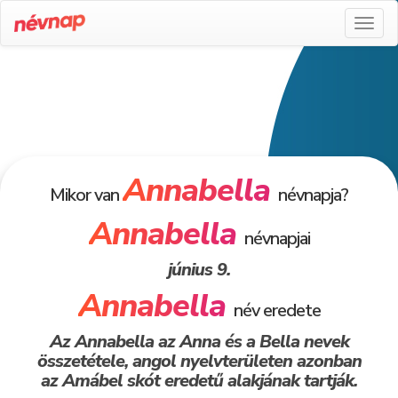
Toggl
naviga
Annabella
Mikor van
névnapja?
Annabella
névnapjai
június 9.
Annabella
név eredete
Az Annabella az Anna és a Bella nevek
összetétele, angol nyelvterületen azonban
az Amábel skót eredetű alakjának tartják.