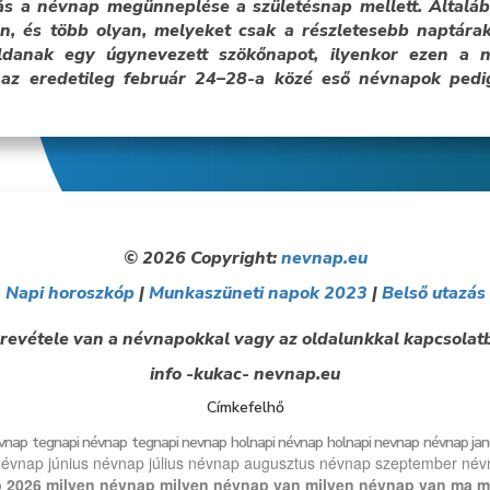
s a névnap megünneplése a születésnap mellett. Általáb
, és több olyan, melyeket csak a részletesebb naptárak
oldanak egy úgynevezett szökőnapot, ilyenkor ezen a
az eredetileg február 24–28-a közé eső névnapok ped
© 2026 Copyright:
nevnap.eu
Napi horoszkóp
|
Munkaszüneti napok 2023
|
Belső utazás
revétele van a névnapokkal vagy az oldalunkkal kapcsolatb
info -kukac- nevnap.eu
Címkefelhő
vnap
tegnapi névnap
tegnapi nevnap
holnapi névnap
holnapi nevnap
névnap jan
évnap június
névnap július
névnap augusztus
névnap szeptember
név
 2026
milyen névnap
milyen névnap van
milyen névnap van ma
m