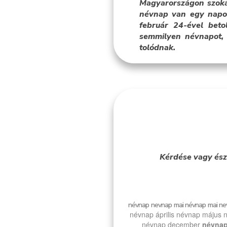
Magyarországon szoká
névnap van egy napon
február 24-ével bet
semmilyen névnapot, 
tolódnak.
Kérdése vagy ész
névnap
nevnap
mai névnap
mai ne
névnap április
névnap május
n
névnap december
névnap