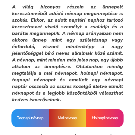
A világ bizonyos részein az ünnepelt
keresztnevéből adódó névnap megünneplése is
szokás. Ekkor, az adott naptári naphoz tartozó
keresztnevet viselő személyt a családja és a
barátai megünneplik. A névnap arányaiban nem
akkora ünnep mint egy születésnap vagy
évforduló, viszont mindenképp a nagy
jelentőséggel bíró neves alkalmak közé számít.
A névnap, mint minden más jeles nap, egy újabb
alkalom az ünneplésre. Oldalunkon mindig
megtalálja a mai névnapot, holnapi névnapot,
tegnapi névnapot és emellett egy névnapi
naptár összesíti az összes közelgő illetve elmúlt
névnapot és a legjobb köszöntőkből választhat
kedves ismerőseinek.
Tegnapi névnap
Mai névnap
Holnapi névnap