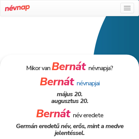
Toggl
naviga
Bernát
Mikor van
névnapja?
Bernát
névnapjai
május 20.
augusztus 20.
Bernát
név eredete
Germán eredetű név, erős, mint a medve
jelentéssel.