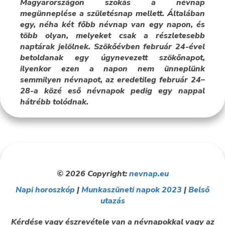
Magyarországon szokás a névnap
megünneplése a születésnap mellett. Általában
egy, néha két főbb névnap van egy napon, és
több olyan, melyeket csak a részletesebb
naptárak jelölnek. Szökőévben február 24-ével
betoldanak egy úgynevezett szökőnapot,
ilyenkor ezen a napon nem ünneplünk
semmilyen névnapot, az eredetileg február 24–
28-a közé eső névnapok pedig egy nappal
hátrébb tolódnak.
© 2026 Copyright:
nevnap.eu
Napi horoszkóp
|
Munkaszüneti napok 2023
|
Belső
utazás
Kérdése vagy észrevétele van a névnapokkal vagy az