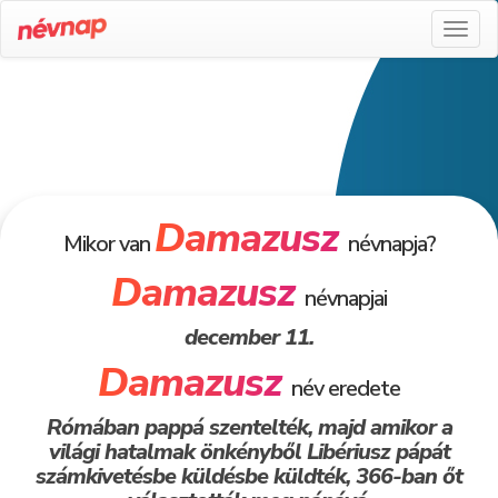
Toggl
naviga
Damazusz
Mikor van
névnapja?
Damazusz
névnapjai
december 11.
Damazusz
név eredete
Rómában pappá szentelték, majd amikor a
világi hatalmak önkényből Libériusz pápát
számkivetésbe küldésbe küldték, 366-ban őt