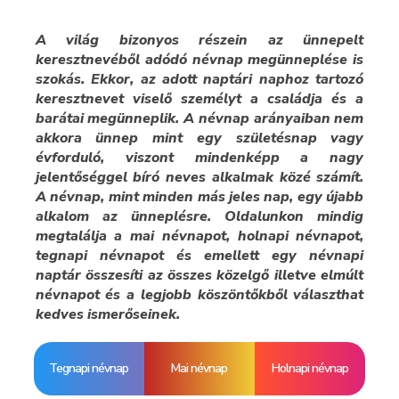
A világ bizonyos részein az ünnepelt
keresztnevéből adódó névnap megünneplése is
szokás. Ekkor, az adott naptári naphoz tartozó
keresztnevet viselő személyt a családja és a
barátai megünneplik. A névnap arányaiban nem
akkora ünnep mint egy születésnap vagy
évforduló, viszont mindenképp a nagy
jelentőséggel bíró neves alkalmak közé számít.
A névnap, mint minden más jeles nap, egy újabb
alkalom az ünneplésre. Oldalunkon mindig
megtalálja a mai névnapot, holnapi névnapot,
tegnapi névnapot és emellett egy névnapi
naptár összesíti az összes közelgő illetve elmúlt
névnapot és a legjobb köszöntőkből választhat
kedves ismerőseinek.
Tegnapi névnap
Mai névnap
Holnapi névnap