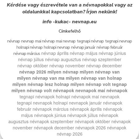
Kérdése vagy észrevétele van a névnapokkal vagy az
oldalunkkal kapcsolatban? Írjon nekünk!
info -kukac- nevnap.eu
Címkefelhő
névnap
nevnap
mai névnap
mai nevnap
tegnapi névnap
tegnapi nevnap
holnapi névnap
holnapi nevnap
névnap január
névnap február
névnap április
névnap május
névnap június
névnap március
névnap július
névnap augusztus
névnap szeptember
névnap október
névnap november
névnap december
névnap 2026
milyen névnap
milyen névnap van
milyen névnap van ma
milyen névnap van holnap
milyen névnap lesz holnap
milyen névnap volt tegnap
milyen névnap volt
névnapok
nevnapok
mai névnapok
tegnapi névnapok
holnapi névnapok
mai nevnapok
tegnapi nevnapok
holnapi nevnapok
január névnapok
február névnapok
március névnapok
április névnapok
május névnapok
június névnapok
július névnapok
augusztus névnapok
szeptember névnapok
október névnapok
november névnapok
december névnapok
2026 névnapok
névnap 2026