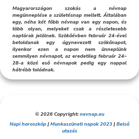
Magyarországon szokás a névnap
megünneplése a születésnap mellett. Általában
egy, néha két főbb névnap van egy napon, és
több olyan, melyeket csak a részletesebb
naptárak jelölnek. Szökőévben február 24-ével
betoldanak egy úgynevezett szökőnapot,
ilyenkor ezen a napon nem ünneplünk
semmilyen névnapot, az eredetileg február 24–
28-a közé eső névnapok pedig egy nappal
hátrébb tolódnak.
© 2026 Copyright:
nevnap.eu
Napi horoszkóp
|
Munkaszüneti napok 2023
|
Belső
utazás