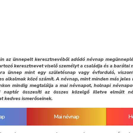
ein az ünnepelt keresztnevéből adódó névnap megünneplés
artozó keresztnevet viselő személyt a családja és a baráta
ra ünnep mint egy születésnap vagy évforduló, viszo
es alkalmak közé számít. A névnap, mint minden más jeles
nkon mindig megtalálja a mai névnapot, holnapi névnapo
 naptár összesíti az összes közelgő illetve elmúlt 
at kedves ismerőseinek.
ap
Mai névnap
H