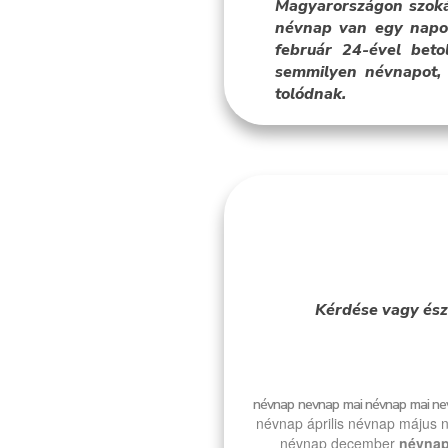
Magyarországon szoká
névnap van egy napon
február 24-ével bet
semmilyen névnapot, 
tolódnak.
Kérdése vagy ész
névnap
nevnap
mai névnap
mai ne
névnap április
névnap május
n
névnap december
névnap