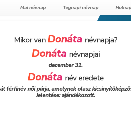
Mai névnap
Tegnapi névnap
Holnap
Donáta
Mikor van
névnapja?
Donáta
névnapjai
december 31.
Donáta
név eredete
t férfinév női párja, amelynek olasz kicsinyítőképző
Jelentése: ajándékozott.