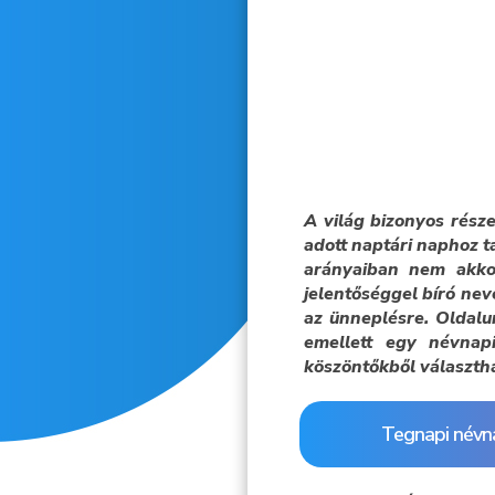
A világ bizonyos rész
adott naptári naphoz t
arányaiban nem akko
jelentőséggel bíró nev
az ünneplésre. Oldalu
emellett egy névnapi
köszöntőkből választh
Tegnapi névn