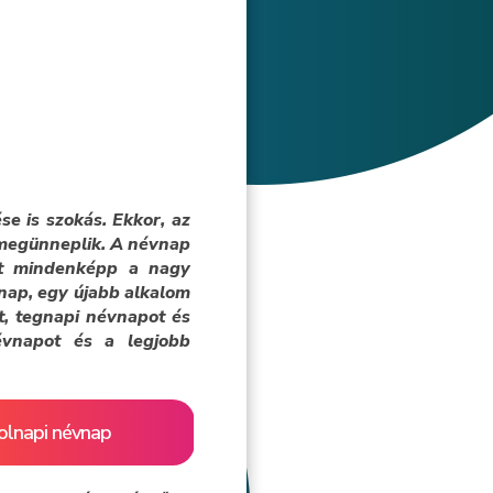
e is szokás. Ekkor, az
i megünneplik. A névnap
nt mindenképp a nagy
 nap, egy újabb alkalom
t, tegnapi névnapot és
névnapot és a legjobb
olnapi névnap