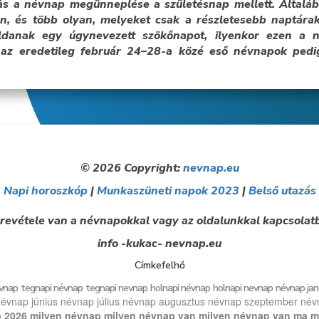
s a névnap megünneplése a születésnap mellett. Általáb
, és több olyan, melyeket csak a részletesebb naptárak
oldanak egy úgynevezett szökőnapot, ilyenkor ezen a
az eredetileg február 24–28-a közé eső névnapok ped
© 2026 Copyright:
nevnap.eu
Napi horoszkóp
|
Munkaszüneti napok 2023
|
Belső utazás
revétele van a névnapokkal vagy az oldalunkkal kapcsolatb
info -kukac- nevnap.eu
Címkefelhő
vnap
tegnapi névnap
tegnapi nevnap
holnapi névnap
holnapi nevnap
névnap jan
évnap június
névnap július
névnap augusztus
névnap szeptember
név
 2026
milyen névnap
milyen névnap van
milyen névnap van ma
m