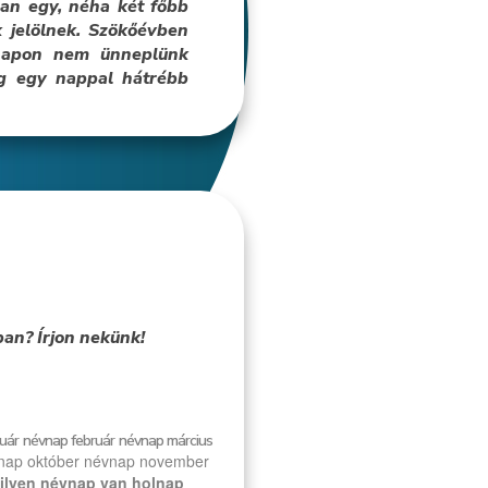
an egy, néha két főbb
 jelölnek. Szökőévben
 napon nem ünneplünk
ig egy nappal hátrébb
an? Írjon nekünk!
uár
névnap február
névnap március
nap október
névnap november
ilyen névnap van holnap