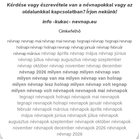
Kérdése vagy észrevétele van a névnapokkal vagy az
oldalunkkal kapcsolatban? Írjon nekünk!
info -kukac- nevnap.eu
Címkefelhő
névnap
nevnap
mai névnap
mai nevnap
tegnapi névnap
tegnapi nevnap
holnapi névnap
holnapi nevnap
névnap január
névnap február
névnap április
névnap május
névnap június
névnap március
névnap július
névnap augusztus
névnap szeptember
névnap október
névnap november
névnap december
névnap 2026
milyen névnap
milyen névnap van
milyen névnap van ma
milyen névnap van holnap
milyen névnap lesz holnap
milyen névnap volt tegnap
milyen névnap volt
névnapok
nevnapok
mai névnapok
tegnapi névnapok
holnapi névnapok
mai nevnapok
tegnapi nevnapok
holnapi nevnapok
január névnapok
február névnapok
március névnapok
április névnapok
május névnapok
június névnapok
július névnapok
augusztus névnapok
szeptember névnapok
október névnapok
november névnapok
december névnapok
2026 névnapok
névnap 2026