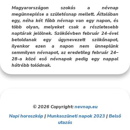
Magyarországon szokás a névnap
megünneplése a születésnap mellett. Általában
egy, néha két főbb névnap van egy napon, és
több olyan, melyeket csak a részletesebb
naptárak jelölnek. Szökőévben február 24-ével
betoldanak egy úgynevezett szökőnapot,
ilyenkor ezen a napon nem ünneplünk
semmilyen névnapot, az eredetileg február 24–
28-a közé eső névnapok pedig egy nappal
hátrébb tolódnak.
© 2026 Copyright:
nevnap.eu
Napi horoszkóp
|
Munkaszüneti napok 2023
|
Belső
utazás