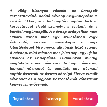
A világ bizonyos részein az ünnepelt
keresztnevéből adódó névnap megünneplése is
szokás. Ekkor, az adott naptári naphoz tartozó
keresztnevet viselő személyt a családja és a
barátai megünneplik. A névnap arányaiban nem
akkora ünnep mint egy születésnap vagy
évforduló, viszont mindenképp a nagy
jelentőséggel bíró neves alkalmak közé számít.
A névnap, mint minden más jeles nap, egy újabb
alkalom az ünneplésre. Oldalunkon mindig
megtalálja a mai névnapot, holnapi névnapot,
tegnapi névnapot és emellett egy névnapi
naptár összesíti az összes közelgő illetve elmúlt
névnapot és a legjobb köszöntőkből választhat
kedves ismerőseinek.
Tegnapi névnap
Mai névnap
Holnapi névnap