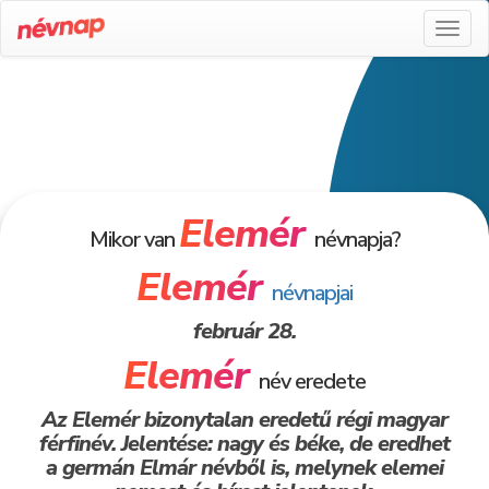
Toggl
naviga
Elemér
Mikor van
névnapja?
Elemér
névnapjai
február 28.
Elemér
név eredete
Az Elemér bizonytalan eredetű régi magyar
férfinév. Jelentése: nagy és béke, de eredhet
a germán Elmár névből is, melynek elemei