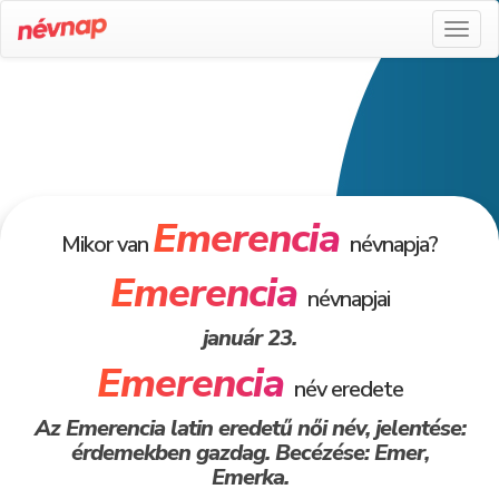
Toggl
naviga
Emerencia
Mikor van
névnapja?
Emerencia
névnapjai
január 23.
Emerencia
név eredete
Az Emerencia latin eredetű női név, jelentése:
érdemekben gazdag. Becézése: Emer,
Emerka.