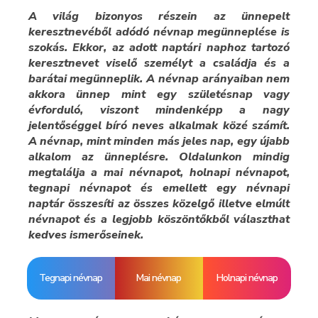
A világ bizonyos részein az ünnepelt
keresztnevéből adódó névnap megünneplése is
szokás. Ekkor, az adott naptári naphoz tartozó
keresztnevet viselő személyt a családja és a
barátai megünneplik. A névnap arányaiban nem
akkora ünnep mint egy születésnap vagy
évforduló, viszont mindenképp a nagy
jelentőséggel bíró neves alkalmak közé számít.
A névnap, mint minden más jeles nap, egy újabb
alkalom az ünneplésre. Oldalunkon mindig
megtalálja a mai névnapot, holnapi névnapot,
tegnapi névnapot és emellett egy névnapi
naptár összesíti az összes közelgő illetve elmúlt
névnapot és a legjobb köszöntőkből választhat
kedves ismerőseinek.
Tegnapi névnap
Mai névnap
Holnapi névnap