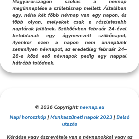
Magyarországon szokás a névnap
megünneplése a születésnap mellett. Általában
egy, néha két főbb névnap van egy napon, és
több olyan, melyeket csak a részletesebb
naptárak jelölnek. Szökőévben február 24-ével
betoldanak egy úgynevezett szökőnapot,
ilyenkor ezen a napon nem ünneplünk
semmilyen névnapot, az eredetileg február 24–
28-a közé eső névnapok pedig egy nappal
hátrébb tolódnak.
© 2026 Copyright:
nevnap.eu
Napi horoszkóp
|
Munkaszüneti napok 2023
|
Belső
utazás
Kérdése vagy észrevétele van a névnapokkal vagy az