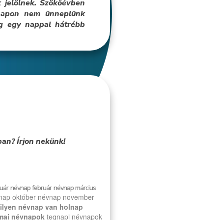
 jelölnek. Szökőévben
 napon nem ünneplünk
ig egy nappal hátrébb
an? Írjon nekünk!
uár
névnap február
névnap március
nap október
névnap november
ilyen névnap van holnap
mai névnapok
tegnapi névnapok