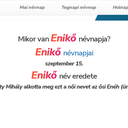
Mai névnap
Tegnapi névnap
Holnap
Enikő
Mikor van
névnapja?
Enikő
névnapjai
szeptember 15.
Enikő
név eredete
 Mihály alkotta meg ezt a női nevet az ősi Enéh (ü