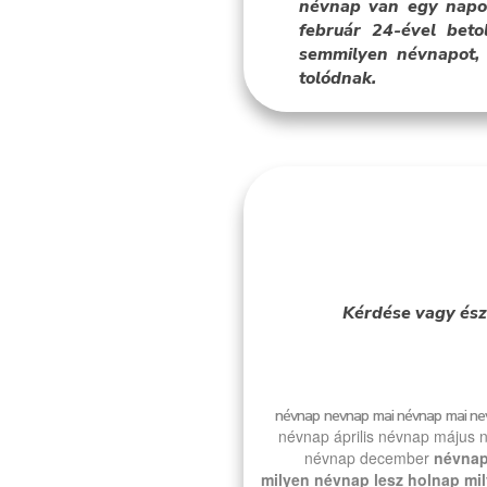
névnap van egy napon
február 24-ével bet
semmilyen névnapot, 
tolódnak.
Kérdése vagy ész
névnap
nevnap
mai névnap
mai ne
névnap április
névnap május
n
névnap december
névnap
milyen névnap lesz holnap
mi