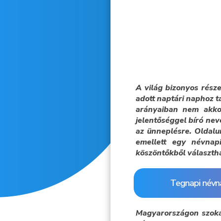
A világ bizonyos rész
adott naptári naphoz t
arányaiban nem akko
jelentőséggel bíró nev
az ünneplésre. Oldalu
emellett egy névnapi
köszöntőkből választh
Tegnapi névn
Magyarországon szoká