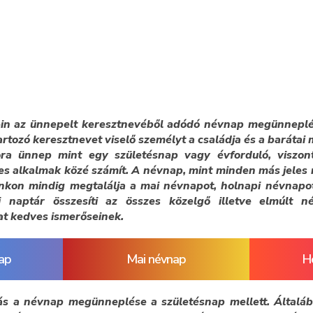
ein az ünnepelt keresztnevéből adódó névnap megünneplés
artozó keresztnevet viselő személyt a családja és a baráta
ra ünnep mint egy születésnap vagy évforduló, viszo
es alkalmak közé számít. A névnap, mint minden más jeles
nkon mindig megtalálja a mai névnapot, holnapi névnapo
 naptár összesíti az összes közelgő illetve elmúlt 
at kedves ismerőseinek.
ap
Mai névnap
H
s a névnap megünneplése a születésnap mellett. Általáb