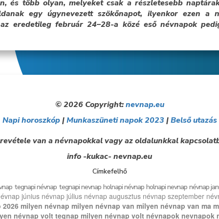
, és több olyan, melyeket csak a részletesebb naptárak
oldanak egy úgynevezett szökőnapot, ilyenkor ezen a
az eredetileg február 24–28-a közé eső névnapok ped
© 2026 Copyright:
nevnap.eu
Napi horoszkóp
|
Munkaszüneti napok 2023
|
Belső utazás
revétele van a névnapokkal vagy az oldalunkkal kapcsolatb
info -kukac- nevnap.eu
Címkefelhő
vnap
tegnapi névnap
tegnapi nevnap
holnapi névnap
holnapi nevnap
névnap jan
évnap június
névnap július
névnap augusztus
névnap szeptember
név
 2026
milyen névnap
milyen névnap van
milyen névnap van ma
m
lyen névnap volt tegnap
milyen névnap volt
névnapok
nevnapok