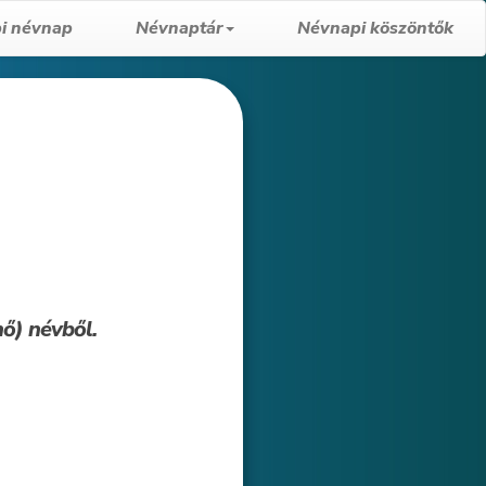
i névnap
Névnaptár
Névnapi köszöntők
nő) névből.