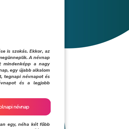
e is szokás. Ekkor, az
i megünneplik. A névnap
nt mindenképp a nagy
 nap, egy újabb alkalom
t, tegnapi névnapot és
névnapot és a legjobb
olnapi névnap
an egy, néha két főbb