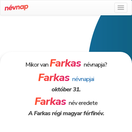
Toggl
naviga
Farkas
Mikor van
névnapja?
Farkas
névnapjai
október 31.
Farkas
név eredete
A Farkas régi magyar férfinév.