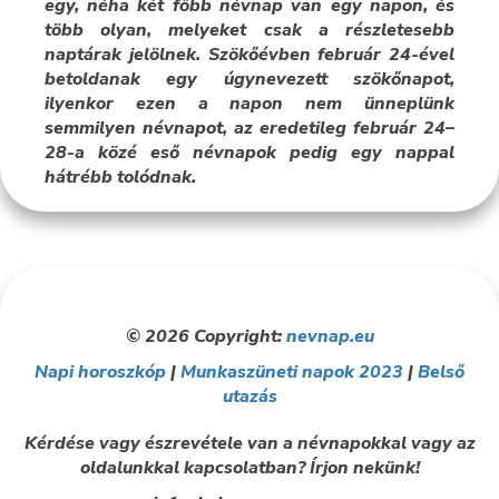
egy, néha két főbb névnap van egy napon, és
több olyan, melyeket csak a részletesebb
naptárak jelölnek. Szökőévben február 24-ével
betoldanak egy úgynevezett szökőnapot,
ilyenkor ezen a napon nem ünneplünk
semmilyen névnapot, az eredetileg február 24–
28-a közé eső névnapok pedig egy nappal
hátrébb tolódnak.
© 2026 Copyright:
nevnap.eu
Napi horoszkóp
|
Munkaszüneti napok 2023
|
Belső
utazás
Kérdése vagy észrevétele van a névnapokkal vagy az
oldalunkkal kapcsolatban? Írjon nekünk!