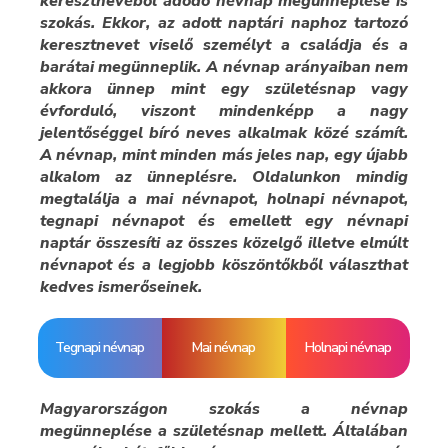
keresztnevéből adódó névnap megünneplése is
szokás. Ekkor, az adott naptári naphoz tartozó
keresztnevet viselő személyt a családja és a
barátai megünneplik. A névnap arányaiban nem
akkora ünnep mint egy születésnap vagy
évforduló, viszont mindenképp a nagy
jelentőséggel bíró neves alkalmak közé számít.
A névnap, mint minden más jeles nap, egy újabb
alkalom az ünneplésre. Oldalunkon mindig
megtalálja a mai névnapot, holnapi névnapot,
tegnapi névnapot és emellett egy névnapi
naptár összesíti az összes közelgő illetve elmúlt
névnapot és a legjobb köszöntőkből választhat
kedves ismerőseinek.
Tegnapi névnap
Mai névnap
Holnapi névnap
Magyarországon szokás a névnap
megünneplése a születésnap mellett. Általában