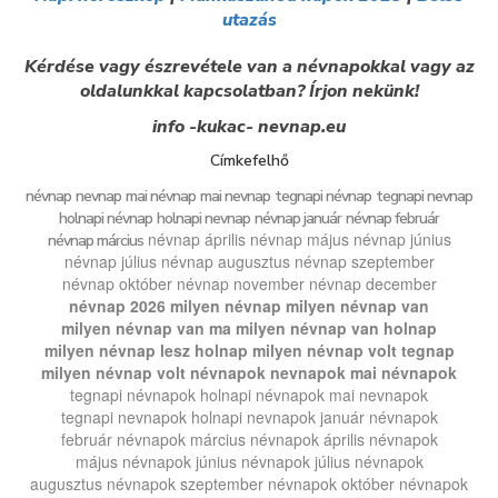
utazás
Kérdése vagy észrevétele van a névnapokkal vagy az
oldalunkkal kapcsolatban? Írjon nekünk!
info -kukac- nevnap.eu
Címkefelhő
névnap
nevnap
mai névnap
mai nevnap
tegnapi névnap
tegnapi nevnap
holnapi névnap
holnapi nevnap
névnap január
névnap február
névnap április
névnap május
névnap június
névnap március
névnap július
névnap augusztus
névnap szeptember
névnap október
névnap november
névnap december
névnap 2026
milyen névnap
milyen névnap van
milyen névnap van ma
milyen névnap van holnap
milyen névnap lesz holnap
milyen névnap volt tegnap
milyen névnap volt
névnapok
nevnapok
mai névnapok
tegnapi névnapok
holnapi névnapok
mai nevnapok
tegnapi nevnapok
holnapi nevnapok
január névnapok
február névnapok
március névnapok
április névnapok
május névnapok
június névnapok
július névnapok
augusztus névnapok
szeptember névnapok
október névnapok