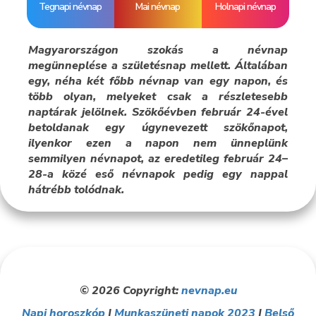
Tegnapi névnap
Mai névnap
Holnapi névnap
Magyarországon szokás a névnap
megünneplése a születésnap mellett. Általában
egy, néha két főbb névnap van egy napon, és
több olyan, melyeket csak a részletesebb
naptárak jelölnek. Szökőévben február 24-ével
betoldanak egy úgynevezett szökőnapot,
ilyenkor ezen a napon nem ünneplünk
semmilyen névnapot, az eredetileg február 24–
28-a közé eső névnapok pedig egy nappal
hátrébb tolódnak.
© 2026 Copyright:
nevnap.eu
Napi horoszkóp
|
Munkaszüneti napok 2023
|
Belső