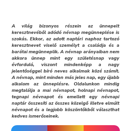
A világ bizonyos részein az ünnepelt
keresztnevéből adódó névnap megünneplése is
szokás. Ekkor, az adott naptári naphoz tartozó
keresztnevet viselő személyt a családja és a
barátai megünneplik. A névnap arányaiban nem
akkora ünnep mint egy születésnap vagy
évforduló, viszont mindenképp a nagy
jelentőséggel bíró neves alkalmak közé számít.
A névnap, mint minden más jeles nap, egy újabb
alkalom az ünneplésre. Oldalunkon mindig
megtalálja a mai névnapot, holnapi névnapot,
tegnapi névnapot és emellett egy névnapi
naptár összesíti az összes közelgő illetve elmúlt
névnapot és a legjobb köszöntőkből választhat
kedves ismerőseinek.