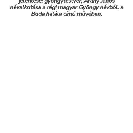
jelentése: gyöngytestvér, Arany János
névalkotása a régi magyar Gyöngy névből, a
Buda halála című művében.