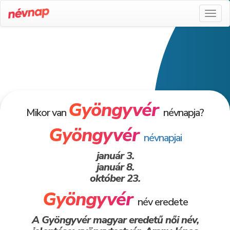
Toggl
naviga
Gyöngyvér
Mikor van
névnapja?
Gyöngyvér
névnapjai
január 3.
január 8.
október 23.
Gyöngyvér
név eredete
A Gyöngyvér magyar eredetű női név,