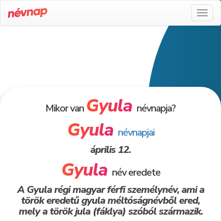
Toggl
naviga
Gyula
Mikor van
névnapja?
Gyula
névnapjai
április 12.
Gyula
név eredete
A Gyula régi magyar férfi személynév, ami a
török eredetű gyula méltóságnévből ered,
mely a török jula (fáklya) szóból származik.