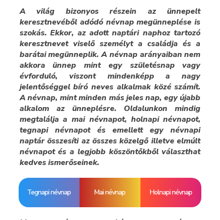
A világ bizonyos részein az ünnepelt
keresztnevéből adódó névnap megünneplése is
szokás. Ekkor, az adott naptári naphoz tartozó
keresztnevet viselő személyt a családja és a
barátai megünneplik. A névnap arányaiban nem
akkora ünnep mint egy születésnap vagy
évforduló, viszont mindenképp a nagy
jelentőséggel bíró neves alkalmak közé számít.
A névnap, mint minden más jeles nap, egy újabb
alkalom az ünneplésre. Oldalunkon mindig
megtalálja a mai névnapot, holnapi névnapot,
tegnapi névnapot és emellett egy névnapi
naptár összesíti az összes közelgő illetve elmúlt
névnapot és a legjobb köszöntőkből választhat
kedves ismerőseinek.
Tegnapi névnap
Mai névnap
Holnapi névnap