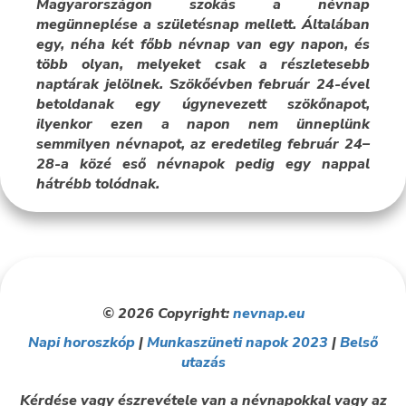
Magyarországon szokás a névnap
megünneplése a születésnap mellett. Általában
egy, néha két főbb névnap van egy napon, és
több olyan, melyeket csak a részletesebb
naptárak jelölnek. Szökőévben február 24-ével
betoldanak egy úgynevezett szökőnapot,
ilyenkor ezen a napon nem ünneplünk
semmilyen névnapot, az eredetileg február 24–
28-a közé eső névnapok pedig egy nappal
hátrébb tolódnak.
© 2026 Copyright:
nevnap.eu
Napi horoszkóp
|
Munkaszüneti napok 2023
|
Belső
utazás
Kérdése vagy észrevétele van a névnapokkal vagy az