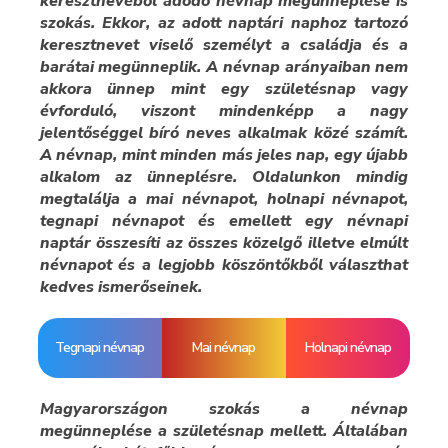
keresztnevéből adódó névnap megünneplése is
szokás. Ekkor, az adott naptári naphoz tartozó
keresztnevet viselő személyt a családja és a
barátai megünneplik. A névnap arányaiban nem
akkora ünnep mint egy születésnap vagy
évforduló, viszont mindenképp a nagy
jelentőséggel bíró neves alkalmak közé számít.
A névnap, mint minden más jeles nap, egy újabb
alkalom az ünneplésre. Oldalunkon mindig
megtalálja a mai névnapot, holnapi névnapot,
tegnapi névnapot és emellett egy névnapi
naptár összesíti az összes közelgő illetve elmúlt
névnapot és a legjobb köszöntőkből választhat
kedves ismerőseinek.
Tegnapi névnap
Mai névnap
Holnapi névnap
Magyarországon szokás a névnap
megünneplése a születésnap mellett. Általában