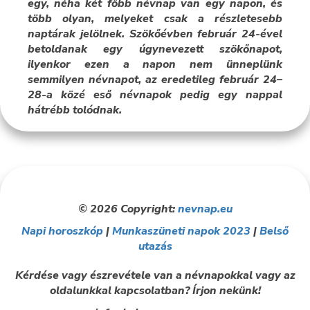
egy, néha két főbb névnap van egy napon, és
több olyan, melyeket csak a részletesebb
naptárak jelölnek. Szökőévben február 24-ével
betoldanak egy úgynevezett szökőnapot,
ilyenkor ezen a napon nem ünneplünk
semmilyen névnapot, az eredetileg február 24–
28-a közé eső névnapok pedig egy nappal
hátrébb tolódnak.
© 2026 Copyright:
nevnap.eu
Napi horoszkóp
|
Munkaszüneti napok 2023
|
Belső
utazás
Kérdése vagy észrevétele van a névnapokkal vagy az
oldalunkkal kapcsolatban? Írjon nekünk!