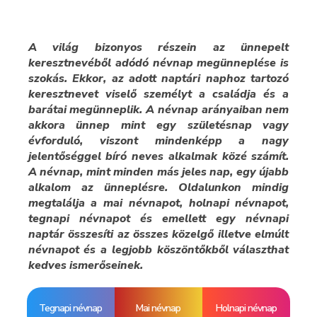
A világ bizonyos részein az ünnepelt
keresztnevéből adódó névnap megünneplése is
szokás. Ekkor, az adott naptári naphoz tartozó
keresztnevet viselő személyt a családja és a
barátai megünneplik. A névnap arányaiban nem
akkora ünnep mint egy születésnap vagy
évforduló, viszont mindenképp a nagy
jelentőséggel bíró neves alkalmak közé számít.
A névnap, mint minden más jeles nap, egy újabb
alkalom az ünneplésre. Oldalunkon mindig
megtalálja a mai névnapot, holnapi névnapot,
tegnapi névnapot és emellett egy névnapi
naptár összesíti az összes közelgő illetve elmúlt
névnapot és a legjobb köszöntőkből választhat
kedves ismerőseinek.
Tegnapi névnap
Mai névnap
Holnapi névnap