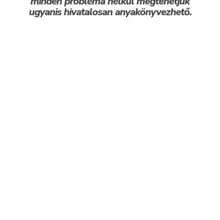
minden probléma nélkül megtehetjük
ugyanis hivatalosan anyakönyvezhető.