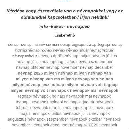
Kérdése vagy észrevétele van a névnapokkal vagy az
oldalunkkal kapcsolatban? Írjon nekünk!
info -kukac- nevnap.eu
Címkefelhő
névnap
nevnap
mai névnap
mai nevnap
tegnapi névnap
tegnapi nevnap
holnapi névnap
holnapi nevnap
névnap január
névnap február
névnap április
névnap május
névnap június
névnap március
névnap július
névnap augusztus
névnap szeptember
névnap október
névnap november
névnap december
névnap 2026
milyen névnap
milyen névnap van
milyen névnap van ma
milyen névnap van holnap
milyen névnap lesz holnap
milyen névnap volt tegnap
milyen névnap volt
névnapok
nevnapok
mai névnapok
tegnapi névnapok
holnapi névnapok
mai nevnapok
tegnapi nevnapok
holnapi nevnapok
január névnapok
február névnapok
március névnapok
április névnapok
május névnapok
június névnapok
július névnapok
augusztus névnapok
szeptember névnapok
október névnapok
november névnapok
december névnapok
2026 névnapok