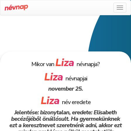
Toggl
naviga
Liza
Mikor van
névnapja?
Liza
névnapjai
november 25.
Liza
név eredete
Jelentése: bizonytalan, eredete: Elisabeth
becézőjéből önállósult. Ha gyermekünknek
ezt a keresztnevet szeretnénk adni, akkor ezt