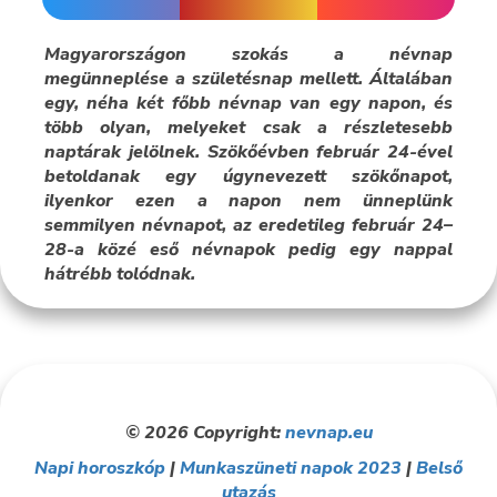
Magyarországon szokás a névnap
megünneplése a születésnap mellett. Általában
egy, néha két főbb névnap van egy napon, és
több olyan, melyeket csak a részletesebb
naptárak jelölnek. Szökőévben február 24-ével
betoldanak egy úgynevezett szökőnapot,
ilyenkor ezen a napon nem ünneplünk
semmilyen névnapot, az eredetileg február 24–
28-a közé eső névnapok pedig egy nappal
hátrébb tolódnak.
© 2026 Copyright:
nevnap.eu
Napi horoszkóp
|
Munkaszüneti napok 2023
|
Belső
utazás