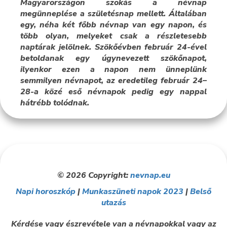
Magyarországon szokás a névnap
megünneplése a születésnap mellett. Általában
egy, néha két főbb névnap van egy napon, és
több olyan, melyeket csak a részletesebb
naptárak jelölnek. Szökőévben február 24-ével
betoldanak egy úgynevezett szökőnapot,
ilyenkor ezen a napon nem ünneplünk
semmilyen névnapot, az eredetileg február 24–
28-a közé eső névnapok pedig egy nappal
hátrébb tolódnak.
© 2026 Copyright:
nevnap.eu
Napi horoszkóp
|
Munkaszüneti napok 2023
|
Belső
utazás
Kérdése vagy észrevétele van a névnapokkal vagy az