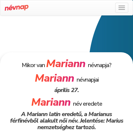
Toggl
naviga
Mariann
Mikor van
névnapja?
Mariann
névnapjai
április 27.
Mariann
név eredete
A Mariann latin eredetű, a Marianus
férfinévből alakult női név. Jelentése: Marius
nemzetséghez tartozó.