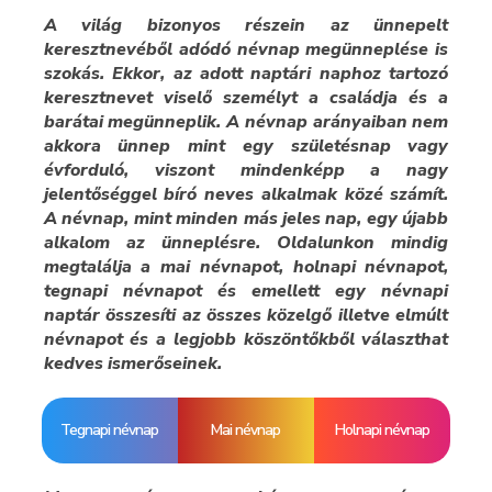
A világ bizonyos részein az ünnepelt
keresztnevéből adódó névnap megünneplése is
szokás. Ekkor, az adott naptári naphoz tartozó
keresztnevet viselő személyt a családja és a
barátai megünneplik. A névnap arányaiban nem
akkora ünnep mint egy születésnap vagy
évforduló, viszont mindenképp a nagy
jelentőséggel bíró neves alkalmak közé számít.
A névnap, mint minden más jeles nap, egy újabb
alkalom az ünneplésre. Oldalunkon mindig
megtalálja a mai névnapot, holnapi névnapot,
tegnapi névnapot és emellett egy névnapi
naptár összesíti az összes közelgő illetve elmúlt
névnapot és a legjobb köszöntőkből választhat
kedves ismerőseinek.
Tegnapi névnap
Mai névnap
Holnapi névnap