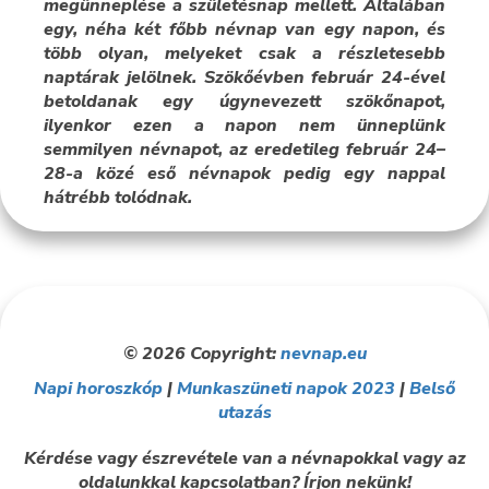
megünneplése a születésnap mellett. Általában
egy, néha két főbb névnap van egy napon, és
több olyan, melyeket csak a részletesebb
naptárak jelölnek. Szökőévben február 24-ével
betoldanak egy úgynevezett szökőnapot,
ilyenkor ezen a napon nem ünneplünk
semmilyen névnapot, az eredetileg február 24–
28-a közé eső névnapok pedig egy nappal
hátrébb tolódnak.
© 2026 Copyright:
nevnap.eu
Napi horoszkóp
|
Munkaszüneti napok 2023
|
Belső
utazás
Kérdése vagy észrevétele van a névnapokkal vagy az
oldalunkkal kapcsolatban? Írjon nekünk!