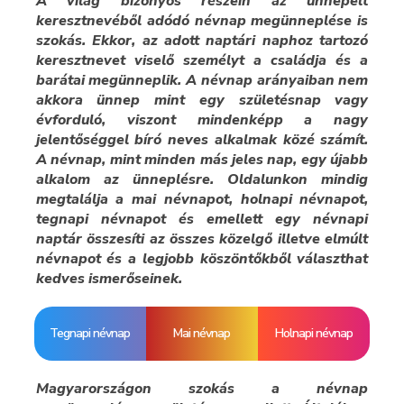
A világ bizonyos részein az ünnepelt
keresztnevéből adódó névnap megünneplése is
szokás. Ekkor, az adott naptári naphoz tartozó
keresztnevet viselő személyt a családja és a
barátai megünneplik. A névnap arányaiban nem
akkora ünnep mint egy születésnap vagy
évforduló, viszont mindenképp a nagy
jelentőséggel bíró neves alkalmak közé számít.
A névnap, mint minden más jeles nap, egy újabb
alkalom az ünneplésre. Oldalunkon mindig
megtalálja a mai névnapot, holnapi névnapot,
tegnapi névnapot és emellett egy névnapi
naptár összesíti az összes közelgő illetve elmúlt
névnapot és a legjobb köszöntőkből választhat
kedves ismerőseinek.
Tegnapi névnap
Mai névnap
Holnapi névnap
Magyarországon szokás a névnap