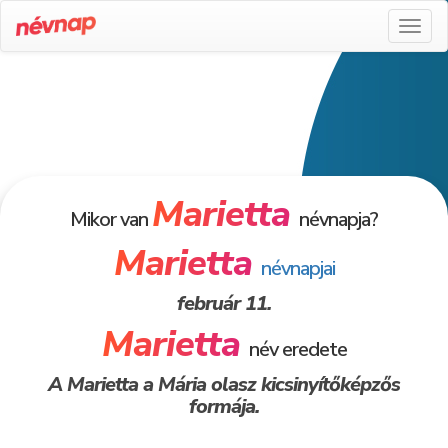
Toggl
naviga
Marietta
Mikor van
névnapja?
Marietta
névnapjai
február 11.
Marietta
név eredete
A Marietta a Mária olasz kicsinyítőképzős
formája.