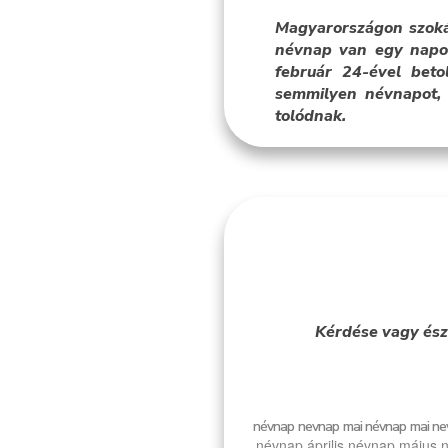
Magyarországon szoká
névnap van egy napon
február 24-ével bet
semmilyen névnapot, 
tolódnak.
Kérdése vagy ész
névnap
nevnap
mai névnap
mai ne
névnap április
névnap május
n