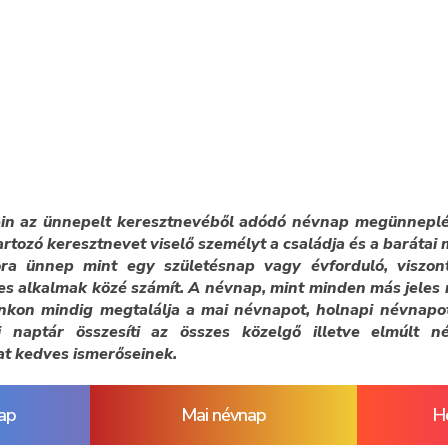
ein az ünnepelt keresztnevéből adódó névnap megünneplés
artozó keresztnevet viselő személyt a családja és a baráta
ra ünnep mint egy születésnap vagy évforduló, viszo
es alkalmak közé számít. A névnap, mint minden más jeles
nkon mindig megtalálja a mai névnapot, holnapi névnapo
 naptár összesíti az összes közelgő illetve elmúlt 
at kedves ismerőseinek.
ap
Mai névnap
H