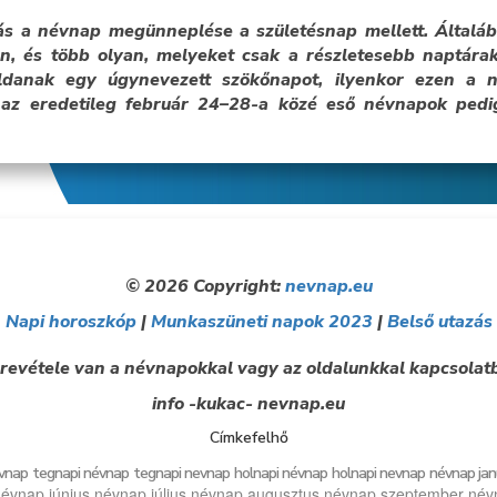
s a névnap megünneplése a születésnap mellett. Általáb
, és több olyan, melyeket csak a részletesebb naptárak
oldanak egy úgynevezett szökőnapot, ilyenkor ezen a
az eredetileg február 24–28-a közé eső névnapok ped
© 2026 Copyright:
nevnap.eu
Napi horoszkóp
|
Munkaszüneti napok 2023
|
Belső utazás
revétele van a névnapokkal vagy az oldalunkkal kapcsolatb
info -kukac- nevnap.eu
Címkefelhő
vnap
tegnapi névnap
tegnapi nevnap
holnapi névnap
holnapi nevnap
névnap jan
évnap június
névnap július
névnap augusztus
névnap szeptember
név