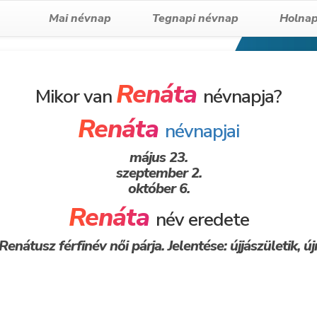
Mai névnap
Tegnapi névnap
Holnap
Renáta
Mikor van
névnapja?
Renáta
névnapjai
május 23.
szeptember 2.
október 6.
Renáta
név eredete
enátusz férfinév női párja. Jelentése: újjászületik, új