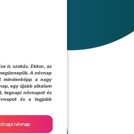
e is szokás. Ekkor, az
i megünneplik. A névnap
nt mindenképp a nagy
 nap, egy újabb alkalom
t, tegnapi névnapot és
névnapot és a legjobb
olnapi névnap