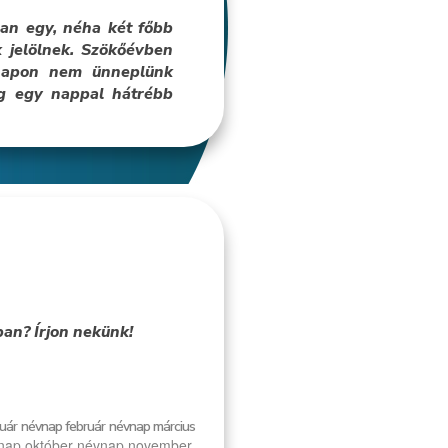
an egy, néha két főbb
 jelölnek. Szökőévben
 napon nem ünneplünk
ig egy nappal hátrébb
an? Írjon nekünk!
uár
névnap február
névnap március
nap október
névnap november