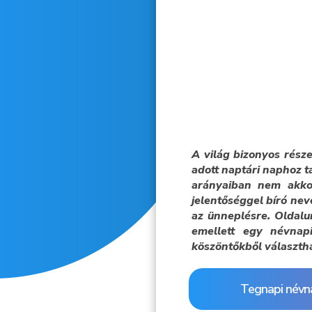
A világ bizonyos rész
adott naptári naphoz t
arányaiban nem akko
jelentőséggel bíró nev
az ünneplésre. Oldalu
emellett egy névnapi
köszöntőkből választh
Tegnapi névn