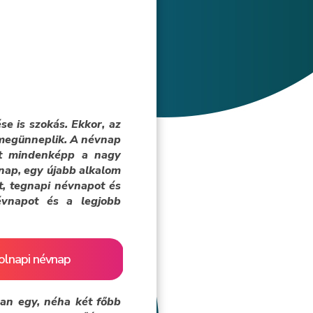
e is szokás. Ekkor, az
i megünneplik. A névnap
nt mindenképp a nagy
 nap, egy újabb alkalom
t, tegnapi névnapot és
névnapot és a legjobb
olnapi névnap
an egy, néha két főbb